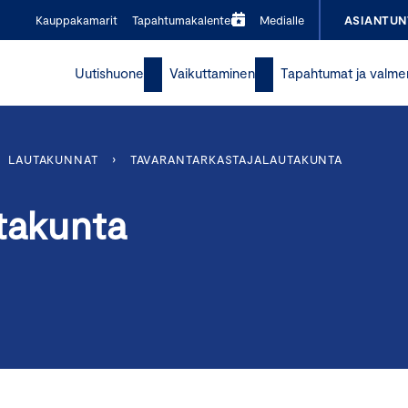
Kauppakamarit
Tapahtumakalenteri
Medialle
ASIANTUN
Uutishuone
Vaikuttaminen
Tapahtumat ja valme
LAUTAKUNNAT
›
TAVARANTARKASTAJALAUTAKUNTA
takunta