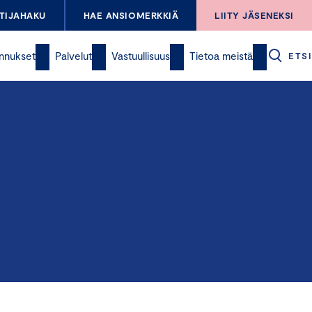
TIJAHAKU
HAE ANSIOMERKKIÄ
LIITY JÄSENEKSI
nnukset
Palvelut
Vastuullisuus
Tietoa meistä
ETSI