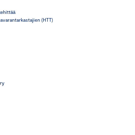
ehittää
tavarantarkastajien (HTT)
 ry