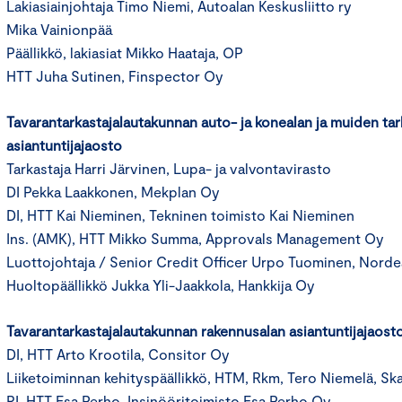
Lakiasiainjohtaja Timo Niemi, Autoalan Keskusliitto ry
Mika Vainionpää
Päällikkö, lakiasiat Mikko Haataja, OP
HTT Juha Sutinen, Finspector Oy
Tavarantarkastajalautakunnan auto- ja konealan ja muiden ta
asiantuntijajaosto
Tarkastaja Harri Järvinen, Lupa- ja valvontavirasto
DI Pekka Laakkonen, Mekplan Oy
DI, HTT Kai Nieminen, Tekninen toimisto Kai Nieminen
Ins. (AMK), HTT Mikko Summa, Approvals Management Oy
Luottojohtaja / Senior Credit Officer Urpo Tuominen, Nord
Huoltopäällikkö Jukka Yli-Jaakkola, Hankkija Oy
Tavarantarkastajalautakunnan rakennusalan asiantuntijajaost
DI, HTT Arto Krootila, Consitor Oy
Liiketoiminnan kehityspäällikkö, HTM, Rkm, Tero Niemelä, Sk
RI, HTT Esa Perho, Insinööritoimisto Esa Perho Oy