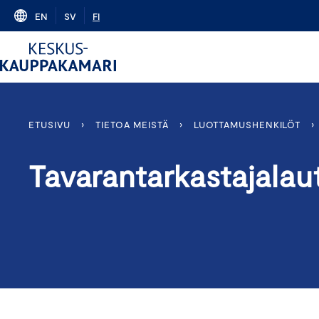
Skip
EN
SV
FI
to
content
ETUSIVU
›
TIETOA MEISTÄ
›
LUOTTAMUSHENKILÖT
›
Tavarantarkastajalau