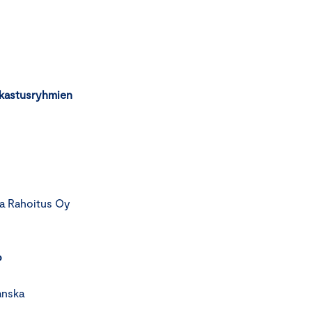
rkastusryhmien
ea Rahoitus Oy
o
anska