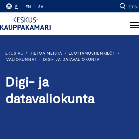
Skip
FI
EN
SV
ETSI
to
content
ETUSIVU
›
TIETOA MEISTÄ
›
LUOTTAMUSHENKILÖT
›
VALIOKUNNAT
›
DIGI- JA DATAVALIOKUNTA
Digi- ja
datavaliokunta