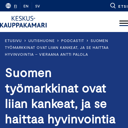
Skip
FI
EN
SV
ETSI
to
content
›
›
›
ETUSIVU
UUTISHUONE
PODCASTIT
SUOMEN
TYÖMARKKINAT OVAT LIIAN KANKEAT, JA SE HAITTAA
HYVINVOINTIA – VIERAANA ANTTI PALOLA
Suomen
työmarkkinat ovat
liian kankeat, ja se
haittaa hyvinvointia