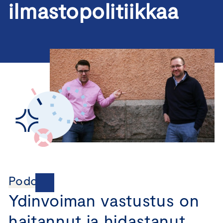
ilmastopolitiikkaa
Podcast
Ydinvoiman vastustus on
haitannut ja hidastanut