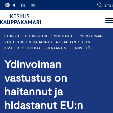
Skip
FI
EN
SV
ETSI
to
content
›
›
›
ETUSIVU
UUTISHUONE
PODCASTIT
YDINVOIMAN
VASTUSTUS ON HAITANNUT JA HIDASTANUT EU:N
ILMASTOPOLITIIKKAA – VIERAANA VILLE NIINISTÖ
Ydinvoiman
vastustus on
haitannut ja
hidastanut EU:n