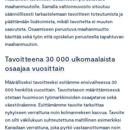
maahanmuutolle. Samalla valtioneuvosto sitoutuu
säännöllisesti tarkastelemaan tavoitteen toteutumista ja
päättämään lisätoimista, mikäli tavoitetta ei muuten
saavuteta. Osaamiseen perustuva maahanmuutto
käsittää sekä työn että opiskelun perusteella tapahtuvan
maahanmuuton.
Tavoitteena 30 000 ulkomaalaista
osaajaa vuosittain
Määrälliseksi tavoitteeksi esitämme ensivaiheessa 30
000 henkilöä vuosittain. Tavoitetason määrittämisessä
otetaan huomioon työmarkkinoiden osaajatarve sekä
väestörakenne. Esittämämme tavoite tarkoittaa
nykyiseen verrattuna noin kolmanneksen kasvua. Tavoite
on silti väkilukuun suhteutettuna maltillinen esimerkiksi
Kanadaan verrattuna, joka pyrkii vastaanottomaan noin