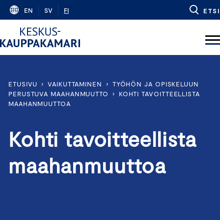
Skip
EN
SV
FI
ETSI
to
content
ETUSIVU
›
VAIKUTTAMINEN
›
TYÖHÖN JA OPISKELUUN
PERUSTUVA MAAHANMUUTTO
›
KOHTI TAVOITTEELLISTA
MAAHANMUUTTOA
Kohti tavoitteellista
maahanmuuttoa