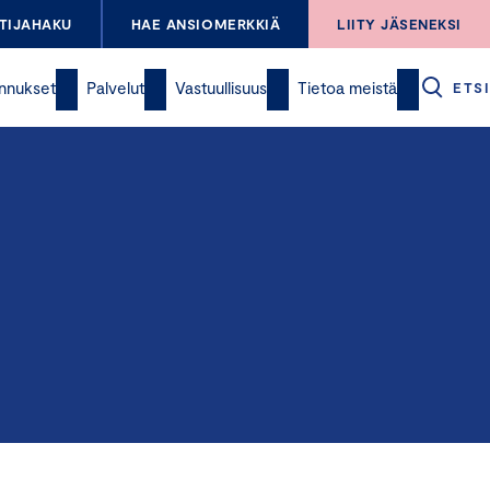
TIJAHAKU
HAE ANSIOMERKKIÄ
LIITY JÄSENEKSI
nnukset
Palvelut
Vastuullisuus
Tietoa meistä
ETSI