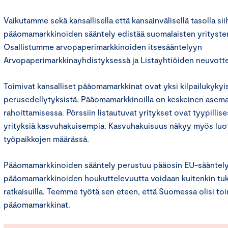
Vaikutamme sekä kansallisella että kansainvälisellä tasolla sii
pääomamarkkinoiden sääntely edistää suomalaisten yritysten
Osallistumme arvopaperimarkkinoiden itsesääntelyyn
Arvopaperimarkkinayhdistyksessä ja Listayhtiöiden neuvott
Toimivat kansalliset pääomamarkkinat ovat yksi kilpailukyky
perusedellytyksistä. Pääomamarkkinoilla on keskeinen asema
rahoittamisessa. Pörssiin listautuvat yritykset ovat tyypillise
yrityksiä kasvuhakuisempia. Kasvuhakuisuus näkyy myös luo
työpaikkojen määrässä.
Pääomamarkkinoiden sääntely perustuu pääosin EU-sääntely
pääomamarkkinoiden houkuttelevuutta voidaan kuitenkin tuke
ratkaisuilla. Teemme työtä sen eteen, että Suomessa olisi toi
pääomamarkkinat.