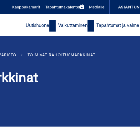
Kauppakamarit
Tapahtumakalenteri
Medialle
ASIANTUN
Uutishuone
Vaikuttaminen
Tapahtumat ja valme
PÄRISTÖ
›
TOIMIVAT RAHOITUSMARKKINAT
kkinat