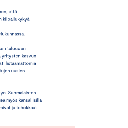
hen, että
 kilpailukykyä.
elukunnassa.
isen talouden
 yritysten kasvun
sti listaamattomia
tujen uusien
yn. Suomalaisten
a myös kansallisilla
mivat ja tehokkaat