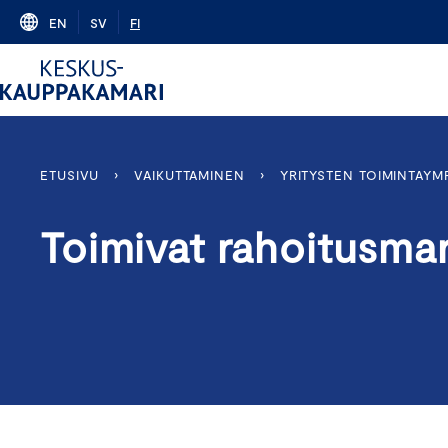
Skip
EN
SV
FI
to
content
ETUSIVU
›
VAIKUTTAMINEN
›
YRITYSTEN TOIMINTAYM
Toimivat rahoitusmar