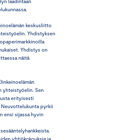
lyn laadintaan
elukunnassa.
inoelämän keskusliitto
teistyöelin. Yhdistyksen
vopaperimarkkinoilla
mukaiset. Yhdistys on
vittaessa näitä
linkeinoelämän
 yhteistyöelin. Sen
sta erityisesti
 Neuvottelukunta pyrkii
 ensi sijassa hyvin
tsesääntelyhankkeista.
öiden yhtiökokouksia ja