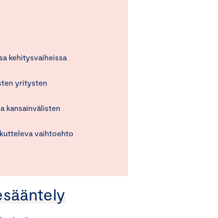
ssa kehitysvaiheissa
ten yritysten
a kansainvälisten
ukutteleva vaihtoehto
esääntely