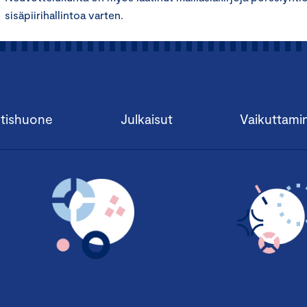
sisäpiirihallintoa varten.
tishuone
Julkaisut
Vaikuttami