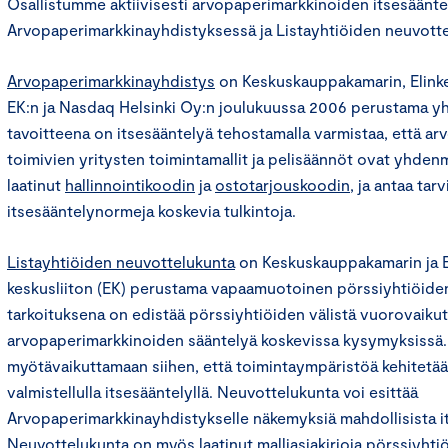
Osallistumme aktiivisesti arvopaperimarkkinoiden itsesäänte
Arvopaperimarkkinayhdistyksessä ja Listayhtiöiden neuvott
Arvopaperimarkkinayhdistys
on Keskuskauppakamarin, Elinke
EK:n ja Nasdaq Helsinki Oy:n joulukuussa 2006 perustama yh
tavoitteena on itsesääntelyä tehostamalla varmistaa, että ar
toimivien yritysten toimintamallit ja pelisäännöt ovat yhden
laatinut
hallinnointikoodin
ja
ostotarjouskoodin
, ja antaa tar
itsesääntelynormeja koskevia tulkintoja.
Listayhtiöiden neuvottelukunta
on Keskuskauppakamarin ja E
keskusliiton (EK) perustama vapaamuotoinen pörssiyhtiöiden
tarkoituksena on edistää pörssiyhtiöiden välistä vuorovaikutu
arvopaperimarkkinoiden sääntelyä koskevissa kysymyksissä.
myötävaikuttamaan siihen, että toimintaympäristöä kehitetään
valmistellulla itsesääntelyllä. Neuvottelukunta voi esittää
Arvopaperimarkkinayhdistykselle näkemyksiä mahdollisista i
Neuvottelukunta on myös laatinut malliasiakirjoja pörssiyhti