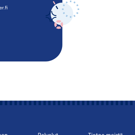
r.fi
nen
Palvelut
Tietoa meistä