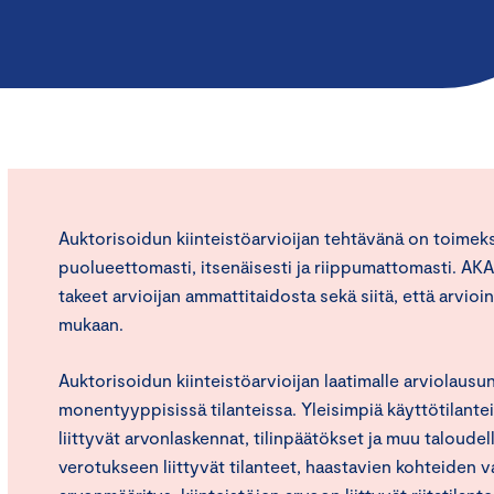
Auktorisoidun kiinteistöarvioijan tehtävänä on toimeks
puolueettomasti, itsenäisesti ja riippumattomasti. AKA-
takeet arvioijan ammattitaidosta sekä siitä, että arvioi
mukaan.
Auktorisoidun kiinteistöarvioijan laatimalle arviolausun
monentyyppisissä tilanteissa. Yleisimpiä käyttötilantei
liittyvät arvonlaskennat, tilinpäätökset ja muu taloude
verotukseen liittyvät tilanteet, haastavien kohteiden v