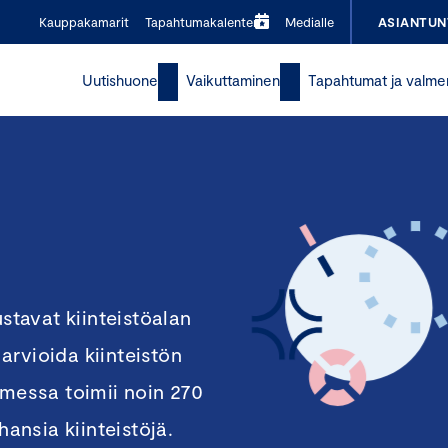
Kauppakamarit
Tapahtumakalenteri
Medialle
ASIANTUN
Uutishuone
Vaikuttaminen
Tapahtumat ja valme
ustavat kiinteistöalan
arvioida kiinteistön
omessa toimii noin 270
hansia kiinteistöjä.