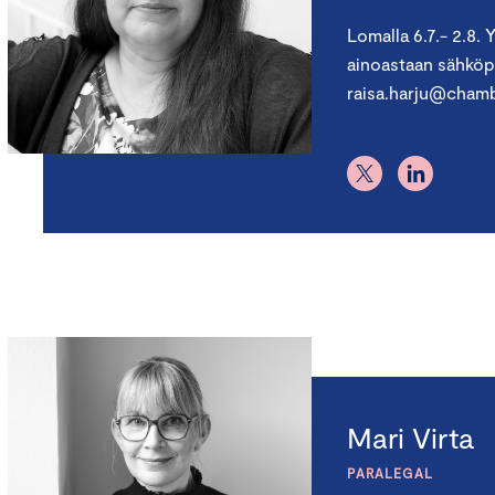
Lomalla 6.7.- 2.8.
ainoastaan sähköpo
raisa.harju@chamb
Mari Virta
PARALEGAL