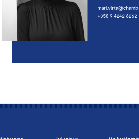
mari.virta@chambe
+358 9 4242 6262
tishuone
Julkaisut
Vaikuttami