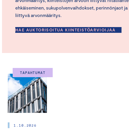
arvonmääritys, kiinteistöjen arvoon liittyvät riitatilant
ehkäiseminen, sukupolvenvaihdokset, perinnönjaot ja 
liittyvä arvonmääritys.
HAE AUKTORISOITUA KIINTEISTÖARVIOIJAA
TAPAHTUMAT
1.10.2026