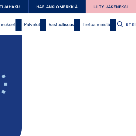
TIJAHAKU
HAE ANSIOMERKKIÄ
LIITY JÄSENEKSI
nnukset
Palvelut
Vastuullisuus
Tietoa meistä
ETSI