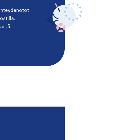
 Yhteydenotot
stilla.
er.fi