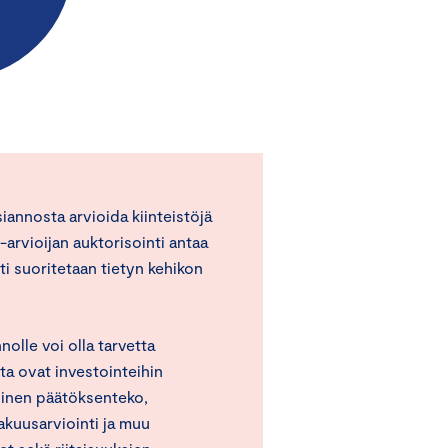
iannosta arvioida kiinteistöjä
arvioijan auktorisointi antaa
nti suoritetaan tietyn kehikon
nolle voi olla tarvetta
ta ovat investointeihin
llinen päätöksenteko,
akuusarviointi ja muu