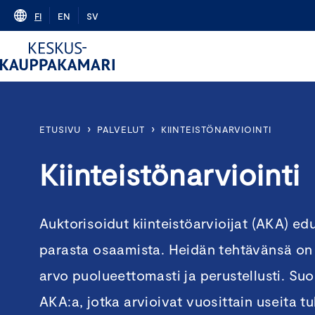
Skip
FI
EN
SV
to
content
›
›
ETUSIVU
PALVELUT
KIINTEISTÖNARVIOINTI
Kiinteistönarviointi
Auktorisoidut kiinteistöarvioijat (AKA) ed
parasta osaamista. Heidän tehtävänsä on 
arvo puolueettomasti ja perustellusti. Su
AKA:a, jotka arvioivat vuosittain useita tu