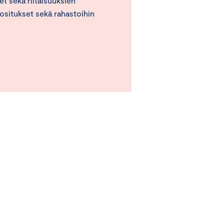
eet sekä riitaisuuksien
ositukset sekä rahastoihin