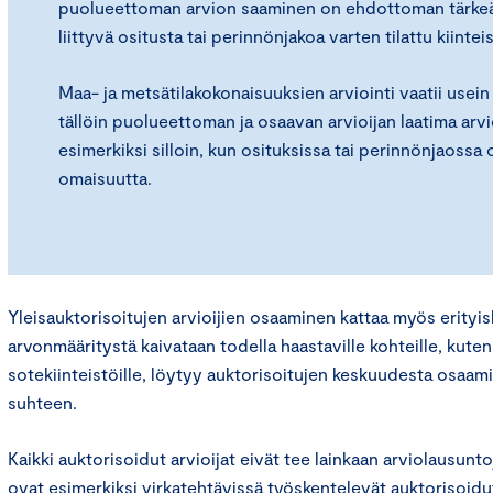
puolueettoman arvion saaminen on ehdottoman tärkeä
liittyvä ositusta tai perinnönjakoa varten tilattu kiinteis
Maa- ja metsätilakokonaisuuksien arviointi vaatii usein
tällöin puolueettoman ja osaavan arvioijan laatima arv
esimerkiksi silloin, kun osituksissa tai perinnönjaossa 
omaisuutta.
Yleisauktorisoitujen arvioijien osaaminen kattaa myös erityis
arvonmääritystä kaivataan todella haastaville kohteille, kuten k
sotekiinteistöille, löytyy auktorisoitujen keskuudesta osaa
suhteen.
Kaikki auktorisoidut arvioijat eivät tee lainkaan arviolausuntoj
ovat esimerkiksi virkatehtävissä työskentelevät auktorisoidut 