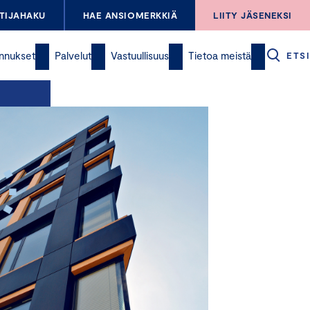
TIJAHAKU
HAE ANSIOMERKKIÄ
LIITY JÄSENEKSI
nnukset
Palvelut
Vastuullisuus
Tietoa meistä
ETSI