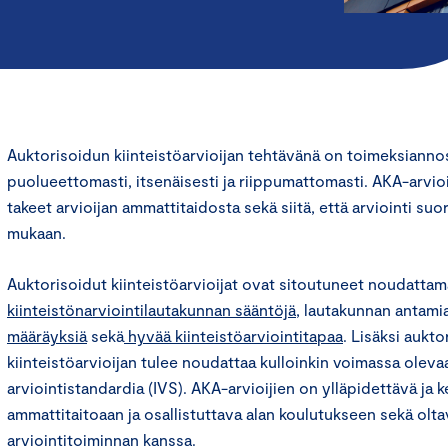
Auktorisoidun kiinteistöarvioijan tehtävänä on toimeksiannost
puolueettomasti, itsenäisesti ja riippumattomasti. AKA-arvioi
takeet arvioijan ammattitaidosta sekä siitä, että arviointi suo
mukaan.
Auktorisoidut kiinteistöarvioijat ovat sitoutuneet noudatta
kiinteistönarviointilautakunnan sääntöjä
, lautakunnan antami
määräyksiä
sekä
hyvää kiinteistöarviointitapaa
. Lisäksi aukt
kiinteistöarvioijan tulee noudattaa kulloinkin voimassa oleva
arviointistandardia (IVS). AKA-arvioijien on ylläpidettävä ja k
ammattitaitoaan ja osallistuttava alan koulutukseen sekä olta
arviointitoiminnan kanssa.