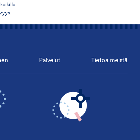
aikilla
evyys.
nen
Palvelut
Tietoa meistä