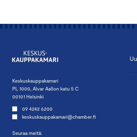
Uu
Keskuskauppakamari
PL 1000, Alvar Aallon katu 5 C
00101 Helsinki
09 4242 6200
keskuskauppakamari@chamber.fi
Seuraa meitä: