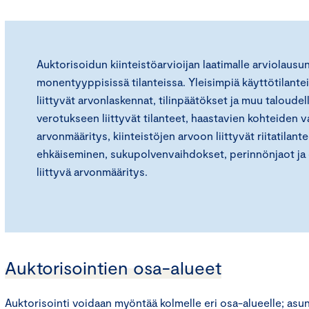
Auktorisoidun kiinteistöarvioijan laatimalle arviolausun
monentyyppisissä tilanteissa. Yleisimpiä käyttötilantei
liittyvät arvonlaskennat, tilinpäätökset ja muu taloude
verotukseen liittyvät tilanteet, haastavien kohteiden v
arvonmääritys, kiinteistöjen arvoon liittyvät riitatilant
ehkäiseminen, sukupolvenvaihdokset, perinnönjaot ja 
liittyvä arvonmääritys.
Auktorisointien osa-alueet
Auktorisointi voidaan myöntää kolmelle eri osa-alueelle; asun