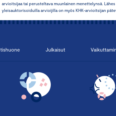
arvioitsijaa tai perusteltava muunlainen menettelynsä. Lähes k
yleisauktorisoiduilla arvioijilla on myös KHK-arvioitsijan pät
tishuone
Julkaisut
Vaikuttami