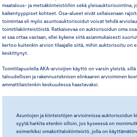
maatalous- ja metsäkiinteistöihin sekä yleisauktorisointina, j
kaikentyyppiset kohteet. Osa-alueet eivät sellaisenaan rajoit
toimintaa eli myös asuntoauktorisoidut voivat tehdä arviol
toimitilakiinteistöistä. Ratkaisevaa on auktorisoidun oma os
ei saa ottaa vastaan, ellei kykene siitä asianmukaisesti suor
kertoo kuitenkin arvion tilaajalle siitä, mihin auktorisoitu on
keskittynyt.
Toimitilapuolella AKA-arvioijien käyttö on varsin yleistä, sillä 
taloudellisen ja rakennusteknisen elinkaaren arvioiminen koe
ammattilaistenkin keskuudessa haastavaksi.
Asuntojen ja kiinteistöjen arvioinnissa auktorisoidun k
syytä harkita etenkin silloin, jos kyseessä on monimut
esimerkiksi omakotitalokiinteistö, jolla on käyttämätön