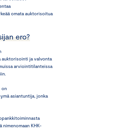
kentaa
rkeää omata auktorisoitua
ijan ero?
n
 auktorisointi ja valvonta
uissa arviointitilanteissa
iin.
) on
ymä asiantuntija, jonka
ttopankkitoiminnasta
tävä nimenomaan KHK-