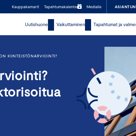
Kauppakamarit
Tapahtumakalenteri
Medialle
ASIANTUN
Uutishuone
Vaikuttaminen
Tapahtumat ja valme
 ON KIINTEISTÖNARVIOINTI?
rviointi?
ktorisoitua