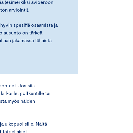
ä (esimerkiksi avioeroon
tön arviointi).
 hyvin spesifiä osaamista ja
iolausunto on tärkeä
ollaan jakamassa tällaista
kohteet. Jos siis
irkoille, golfkentille tai
mista myös näiden
a ulkopuolisille. Näitä
tai sellaiset