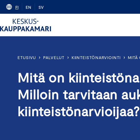
Skip
FI
EN
SV
to
content
›
›
›
ETUSIVU
PALVELUT
KIINTEISTÖNARVIOINTI
MITÄ
Mitä on kiinteistöna
Milloin tarvitaan au
kiinteistönarvioijaa?