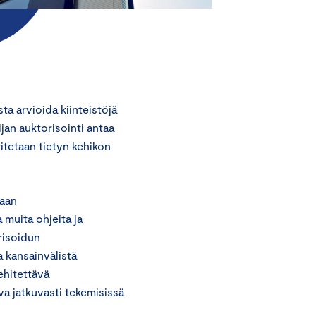
a arvioida kiinteistöjä
jan auktorisointi antaa
ritetaan tietyn kehikon
maan
a muita
ohjeita ja
orisoidun
a kansainvälistä
ehitettävä
va jatkuvasti tekemisissä