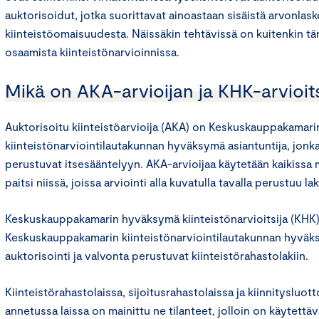
auktorisoidut, jotka suorittavat ainoastaan sisäistä arvonlas
kiinteistöomaisuudesta. Näissäkin tehtävissä on kuitenkin tä
osaamista kiinteistönarvioinnissa.
Mikä on AKA-arvioijan ja KHK-arvioits
Auktorisoitu kiinteistöarvioija (AKA) on Keskuskauppakamari
kiinteistönarviointilautakunnan hyväksymä asiantuntija, jonka
perustuvat itsesääntelyyn. AKA-arvioijaa käytetään kaikissa m
paitsi niissä, joissa arviointi alla kuvatulla tavalla perustuu lak
Keskuskauppakamarin hyväksymä kiinteistönarvioitsija (KHK
Keskuskauppakamarin kiinteistönarviointilautakunnan hyväks
auktorisointi ja valvonta perustuvat kiinteistörahastolakiin.
Kiinteistörahastolaissa, sijoitusrahastolaissa ja kiinnitysluo
annetussa laissa on mainittu ne tilanteet, jolloin on käytet