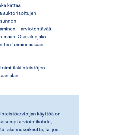
oka kattaa
a auktorisoitujen
ausunnon
aaminen – arviotehtävää
iutumaan. Osa-aluejako
 eniten toiminnassaan
toimitilakiinteistöjen
taan alan
iinteistöarvioijan käyttöä on
kaisempi arviointikohde,
tä rakennusoikeutta, tai jos