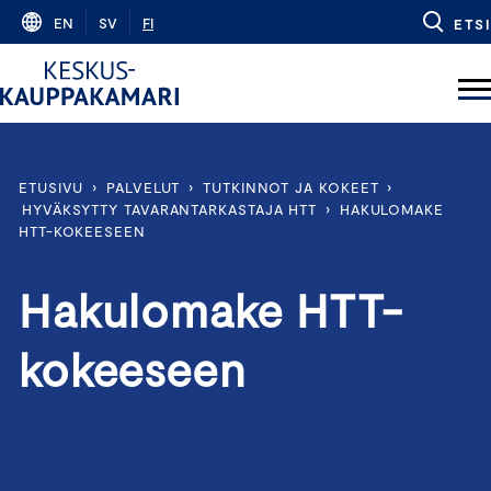
Skip
EN
SV
FI
ETSI
to
content
ETUSIVU
›
PALVELUT
›
TUTKINNOT JA KOKEET
›
HYVÄKSYTTY TAVARANTARKASTAJA HTT
›
HAKULOMAKE
HTT-KOKEESEEN
Hakulomake HTT-
kokeeseen