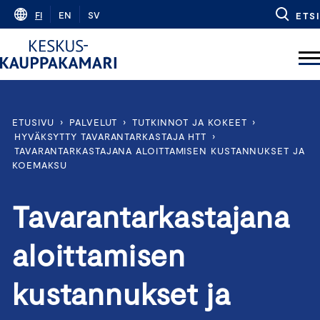
Skip
FI
EN
SV
ETSI
to
content
ETUSIVU
›
PALVELUT
›
TUTKINNOT JA KOKEET
›
HYVÄKSYTTY TAVARANTARKASTAJA HTT
›
TAVARANTARKASTAJANA ALOITTAMISEN KUSTANNUKSET JA
KOEMAKSU
Tavarantarkastajana
aloittamisen
kustannukset ja