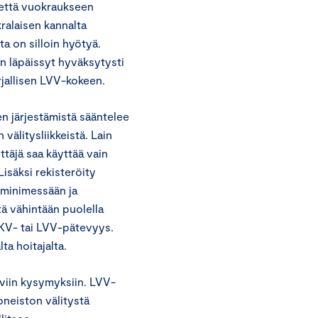
 että vuokraukseen
ralaisen kannalta
ta on silloin hyötyä.
on läpäissyt hyväksytysti
rjallisen LVV-kokeen.
en järjestämistä sääntelee
välitysliikkeistä. Lain
ttäjä saa käyttää vain
isäksi rekisteröity
iminimessään ja
tä vähintään puolella
 LKV- tai LVV-pätevyys.
ta hoitajalta.
yviin kysymyksiin. LVV-
oneiston välitystä