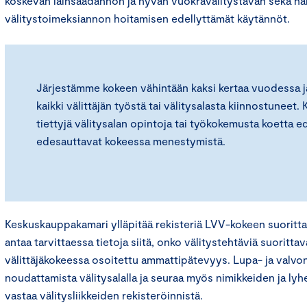
koskevan lainsäädännön ja hyvän vuokravälitystavan sekä hal
välitystoimeksiannon hoitamisen edellyttämät käytännöt.
Järjestämme kokeen vähintään kaksi kertaa vuodessa ja 
kaikki välittäjän työstä tai välitysalasta kiinnostuneet. 
tiettyjä välitysalan opintoja tai työkokemusta koetta ede
edesauttavat kokeessa menestymistä.
Keskuskauppakamari ylläpitää rekisteriä LVV-kokeen suorittan
antaa tarvittaessa tietoja siitä, onko välitystehtäviä suorittav
välittäjäkokeessa osoitettu ammattipätevyys. Lupa- ja valvon
noudattamista välitysalalla ja seuraa myös nimikkeiden ja ly
vastaa välitysliikkeiden rekisteröinnistä.