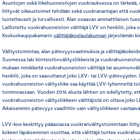
Asuntojen sekä liikehuoneistojen vuokrauksessa on tärkeää,
liittyvät oikeustoimet tehdään sekä vuokranantajan että vuok
luotettavasti ja turvallisesti. Alan osaavan ammattilaisen tues
Laillistettu vuokrahuoneiston välittäjä LVV on henkilö, joka 
Keskuskauppakamarin
välittäjäkoelautakunnan
järjestämän ki
Välitystoimintaa, alan pätevyysvaatimuksia ja välittäjäkokeid
Suomessa laki kiinteistönvälitysliikkeistä ja vuokrahuoneiston 
mukaan nimikkeitä vuokrahuoneiston välittäjä tai asunnonväli
henkilö, joka on saavuttanut joko LKV- tai LVV-pätevyyden. L
vuokrahuoneiston välitysliike saa käyttää LVV-lyhennettä to
toiminnassaan. Vuoden 2016 alusta lähtien on edellytetty, et
vuokrahuoneiston välitysliikkeen välittäjistä on oltava joko
Aikaisemmin pätevyys vaadittiin vain välitysliikkeen vastaaval
LVV-koe keskittyy pääasiassa vuokranvälitystoimintaan liitt
kokeen läpäiseminen osoittaa, että välittäjä tuntee vuokrahu