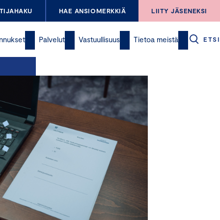
TIJAHAKU
HAE ANSIOMERKKIÄ
LIITY JÄSENEKSI
nnukset
Palvelut
Vastuullisuus
Tietoa meistä
ETSI