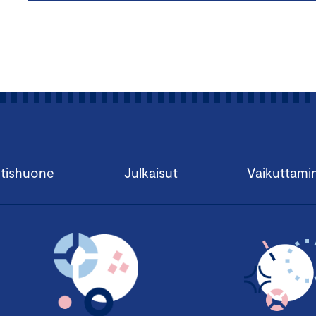
tishuone
Julkaisut
Vaikuttami