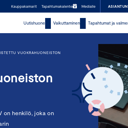
Kauppakamarit
Tapahtumakalenteri
Medialle
ASIANTUN
Uutishuone
Vaikuttaminen
Tapahtumat ja valme
LISTETTU VUOKRAHUONEISTON
huoneiston
V on henkilö, joka on
arin