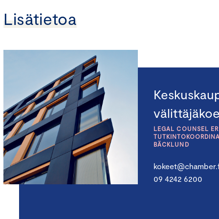
Lisätietoa
Keskuskau
välittäjäko
LEGAL COUNSEL ER
TUTKINTOKOORDINAA
BÄCKLUND
kokeet@chamber.f
09 4242 6200