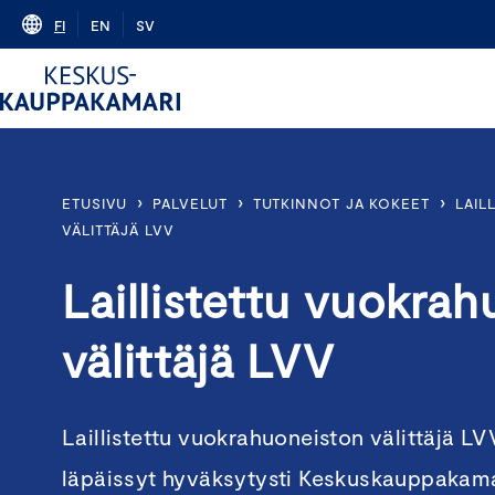
Skip
FI
EN
SV
to
content
›
›
›
ETUSIVU
PALVELUT
TUTKINNOT JA KOKEET
LAIL
VÄLITTÄJÄ LVV
Laillistettu vuokra
välittäjä LVV
Laillistettu vuokrahuoneiston välittäjä LV
läpäissyt hyväksytysti Keskuskauppakam