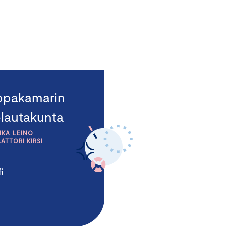
ppakamarin
elautakunta
IKA LEINO
TTORI KIRSI
i