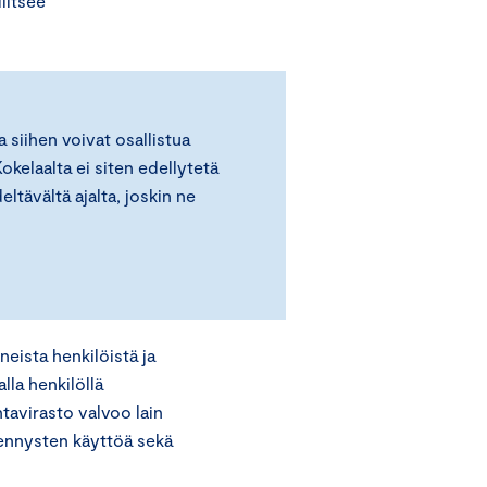
litsee
siihen voivat osallistua
Kokelaalta ei siten edellytetä
ltävältä ajalta, joskin ne
eista henkilöistä ja
alla henkilöllä
tavirasto valvoo lain
hennysten käyttöä sekä