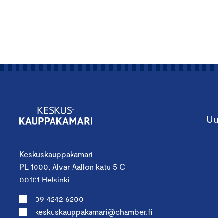
Uu
Keskuskauppakamari
PL 1000, Alvar Aallon katu 5 C
00101 Helsinki
09 4242 6200
keskuskauppakamari@chamber.fi