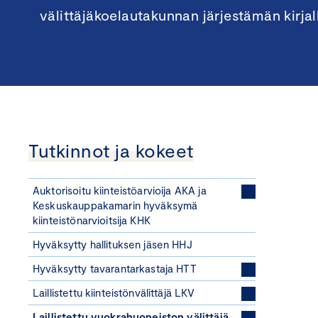
välittäjäkoelautakunnan järjestämän kirja
Tutkinnot ja kokeet
Auktorisoitu kiinteistöarvioija AKA ja
Keskuskauppakamarin hyväksymä
kiinteistönarvioitsija KHK
Hyväksytty hallituksen jäsen HHJ
Hyväksytty tavarantarkastaja HTT
Laillistettu kiinteistönvälittäjä LKV
Laillistettu vuokrahuoneiston välittäjä